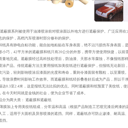
蔽纸 遮蔽膜系列被使用于油漆喷涂前对喷涂面以外地方进行遮蔽保护。广泛应用
志的保护，高档汽车喷漆时部分修补的保护。
和纸具有静电自粘功能，能自如地粘贴在车身表面，绝不沾污损伤车身表面，
形小巧，42平方米的遮蔽膜和纸只有20公分的外形，携带方便使用快捷，以前
质量地完成。遮蔽膜经过高科技处理后，防油漆、天那水等腐蚀，不像报纸那
喷涂产品。传统遮蔽方法主要用报纸加美纹纸进行遮蔽保护，但报纸无论新旧
次污染，轻则影响喷涂后漆面的光度和寿命，重则令漆面留有颗粒，以至重喷
，导致浪费时间影响工作效率。而遮蔽膜和纸经折叠卷好后成为产品，所以干
幅达0.3至2.4米，这是报纸无法比拟的优点。同时遮蔽膜和纸预置了美纹纸，
，在今天时间就是金钱的社会，便为企业节省了成本。
品分为两大类：
遮蔽膜和遮蔽纸
O薄膜加上专用美纹纸组成，分常温和高温（根据产品制造工艺喷完漆后烤漆的
人工，适用于大面积及异形喷漆的遮挡。同样，遮蔽纸亦可防止渗漆、耐高温
遮挡。