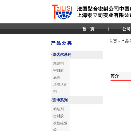
首 页
|
公司
首页 - 产品
·
道达尔系列
粘结剂
密封胶
简介
底涂
清洁活化
剂
·
班博系列
粘结剂
密封胶
改性硅酮
胶