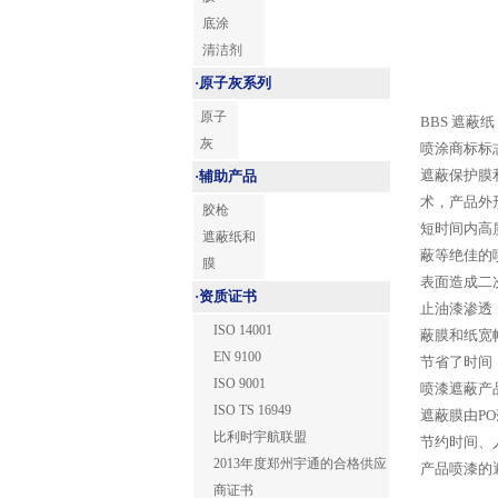
底涂
清洁剂
·
原子灰系列
原子
BBS 遮
灰
喷涂商标标
遮蔽保护膜
·
辅助产品
术，产品外
胶枪
短时间内高
遮蔽纸和
蔽等绝佳的
膜
表面造成二
·
资质证书
止油漆渗透
ISO 14001
蔽膜和纸宽
EN 9100
节省了时间
ISO 9001
喷漆遮蔽产
ISO TS 16949
遮蔽膜由P
比利时宇航联盟
节约时间、
2013年度郑州宇通的合格供应
产品喷漆的
商证书