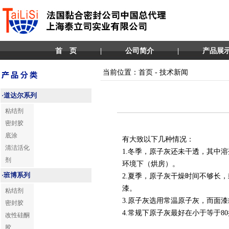
首 页
|
公司简介
|
产品展
当前位置：首页 - 技术新闻
·
道达尔系列
粘结剂
密封胶
底涂
有大致以下几种情况：
清洁活化
1.冬季，原子灰还未干透，其中
剂
环境下（烘房）。
·
班博系列
2.夏季，原子灰干燥时间不够长
漆。
粘结剂
3.原子灰选用常温原子灰，而面漆
密封胶
4.常规下原子灰最好在小于等于8
改性硅酮
胶