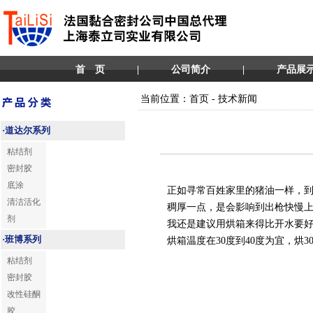
首 页
|
公司简介
|
产品展
当前位置：首页 - 技术新闻
·
道达尔系列
粘结剂
密封胶
底涂
正如寻常百姓家里的猪油一样，
清洁活化
稠厚一点，是会影响到出枪快慢
剂
我还是建议用烘箱来得比开水要
·
班博系列
烘箱温度在30度到40度为宜，烘3
粘结剂
密封胶
改性硅酮
胶